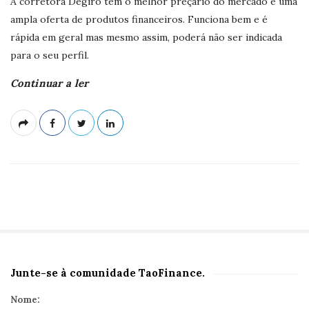
A corretora Degiro tem o melhor preçário do mercado e uma
ampla oferta de produtos financeiros. Funciona bem e é
rápida em geral mas mesmo assim, poderá não ser indicada
para o seu perfil.
Continuar a ler
Junte-se à comunidade TaoFinance.
S
i
Nome: