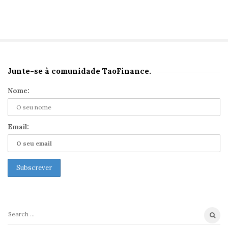
Junte-se à comunidade TaoFinance.
S
i
Nome:
t
e
S
Email:
i
d
e
b
a
r
S