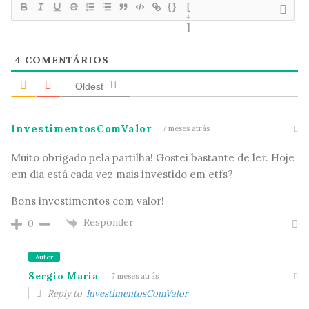
{}
[
+
]
4
COMENTÁRIOS
Oldest
InvestimentosComValor
7 meses atrás
Muito obrigado pela partilha! Gostei bastante de ler. Hoje
em dia está cada vez mais investido em etfs?
Bons investimentos com valor!
Responder
0
Autor
Sergio Maria
7 meses atrás
Reply to
InvestimentosComValor