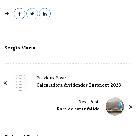
Sergio Maria
P
Previous Post:
o
Calculadora dividendos Euronext 2023
s
t
Next Post:
Pare de estar falido
N
a
v
i