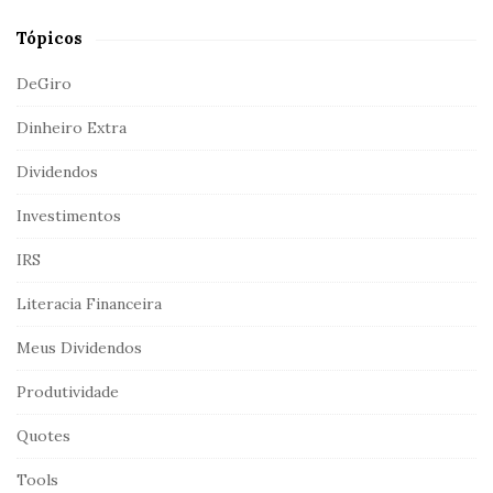
e
a
Tópicos
r
c
DeGiro
h
Dinheiro Extra
f
o
Dividendos
r
:
Investimentos
IRS
Literacia Financeira
Meus Dividendos
Produtividade
Quotes
Tools