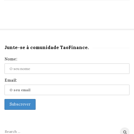
Junte-se à comunidade TaoFinance.
S
i
Nome:
t
e
S
Email:
i
d
e
b
a
r
S