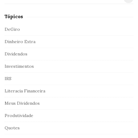
e
a
Tópicos
r
c
DeGiro
h
Dinheiro Extra
f
o
Dividendos
r
:
Investimentos
IRS
Literacia Financeira
Meus Dividendos
Produtividade
Quotes