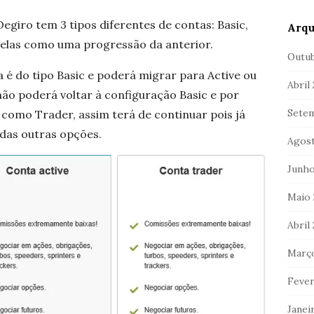
egiro tem 3 tipos diferentes de contas: Basic,
Arqu
delas como uma progressão da anterior.
Outub
 é do tipo Basic e poderá migrar para Active ou
Abril
não poderá voltar à configuração Basic e por
Setem
 como Trader, assim terá de continuar pois já
das outras opções.
Agost
Junho
Maio 
Abril
Março
Fever
Janei