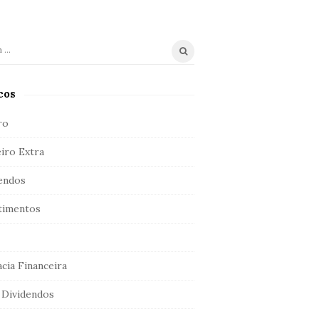
cos
ro
iro Extra
endos
timentos
acia Financeira
Dividendos