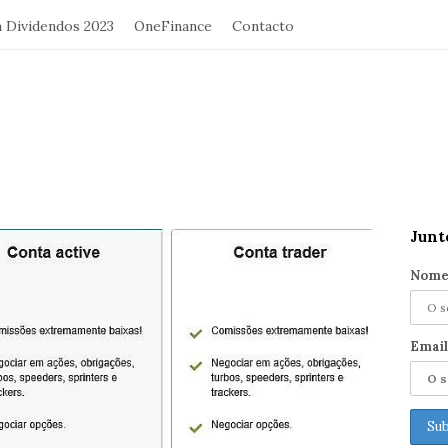
a Dividendos 2023
OneFinance
Contacto
Junt
S
i
Nome
t
e
S
Email
i
d
e