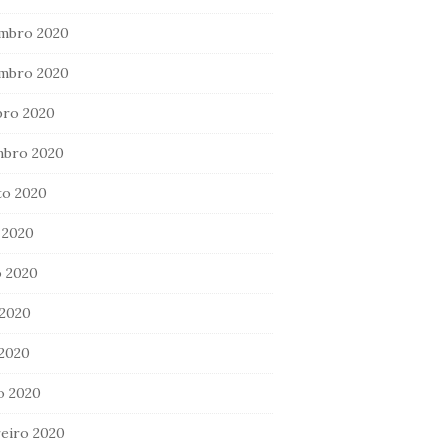
mbro 2020
mbro 2020
bro 2020
mbro 2020
to 2020
 2020
 2020
 2020
 2020
o 2020
eiro 2020