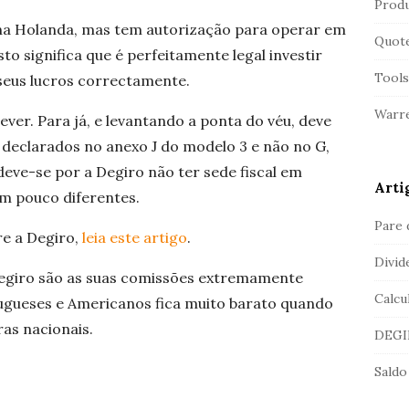
Produ
na Holanda, mas tem autorização para operar em
Quot
Isto significa que é perfeitamente legal investir
Tools
 seus lucros correctamente.
Warre
ever. Para já, e levantando a ponta do véu, deve
 declarados no anexo J do modelo 3 e não no G,
eve-se por a Degiro não ter sede fiscal em
Arti
um pouco diferentes.
Pare 
re a Degiro,
leia este artigo
.
Divid
Degiro são as suas comissões extremamente
Calcu
tugueses e Americanos fica muito barato quando
as nacionais.
DEGIR
Saldo