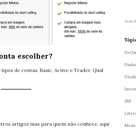
b
a
r
S
e
a
Tópi
r
c
DeGi
onta escolher?
h
Dinhe
f
ipos de contas. Basic, Active e Trader. Qual
o
Divid
r
:
Inves
IRS
Liter
utros artigos mas para quem não conhece, aqui
Meus 