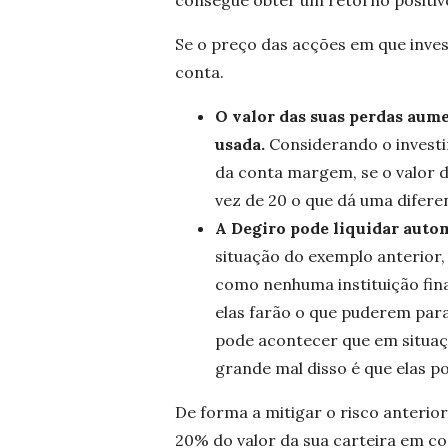
consegue obter um retorno positiv
Se o preço das acções em que invest
conta.
O valor das suas perdas au
usada.
Considerando o investim
da conta margem, se o valor 
vez de 20 o que dá uma difere
A Degiro pode liquidar auto
situação do exemplo anterior, 
como nenhuma instituição fina
elas farão o que puderem para
pode acontecer que em situaçõe
grande mal disso é que elas 
De forma a mitigar o risco anterio
20% do valor da sua carteira em c