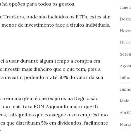
s há opções para todos os gostos.
Janei
e Trackers, onde são incluídos os ETFs, estes sim
Deze
enor de investimento face a títulos individuais.
Nove
Outub
Sete
guei a usar durante algum tempo a compra em
Agost
 investir mais dinheiro que o que tem, pois a
 investir, podendo ir até 50% do valor da sua
Julho
Junho
ra em margem é que os juros na Degiro são
Maio 
/ ano mais taxa EONIA (quando maior que 0).
Abril
s, tal significa que consegue o seu empréstimo
es que distribuam 5% em dividendos, facilmente
Març