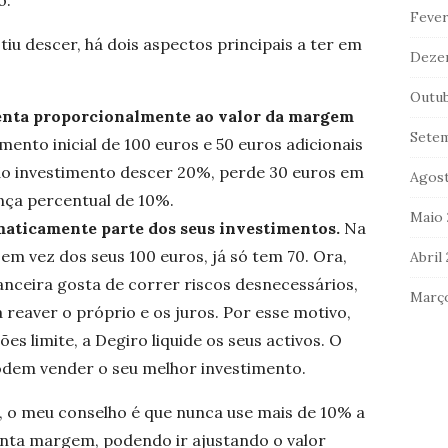
o.
Fever
iu descer, há dois aspectos principais a ter em
Deze
Outub
menta proporcionalmente ao valor da margem
Sete
ento inicial de 100 euros e 50 euros adicionais
do investimento descer 20%, perde 30 euros em
Agost
nça percentual de 10%.
Maio 
maticamente parte dos seus investimentos.
Na
em vez dos seus 100 euros, já só tem 70. Ora,
Abril
nceira gosta de correr riscos desnecessários,
Març
 reaver o próprio e os juros. Por esse motivo,
s limite, a Degiro liquide os seus activos. O
podem vender o seu melhor investimento.
r, o meu conselho é que nunca use mais de 10% a
onta margem, podendo ir ajustando o valor