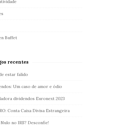
tividade
es
n Buffet
gos recentes
de estar falido
endos: Um caso de amor e ódio
ladora dividendos Euronext 2023
O: Conta Caixa Divisa Estrangeira
 Nulo no IRS? Desconfie!