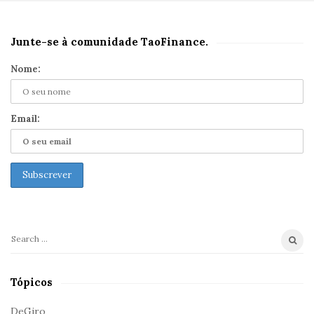
Junte-se à comunidade TaoFinance.
S
i
Nome:
t
e
S
Email:
i
d
e
b
a
r
S
e
a
Tópicos
r
c
DeGiro