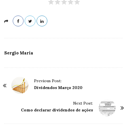
Sergio Maria
P
Previous Post:
o
Dividendos Março 2020
s
t
Next Post:
Como declarar dividendos de ações
N
a
v