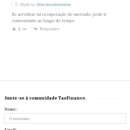
Reply to
Miss Investimentos
Se acreditar na recuperação do mercado, pode ir
reinvestindo ao longo do tempo
Responder
1
Junte-se à comunidade TaoFinance.
S
i
Nome:
t
e
Email: