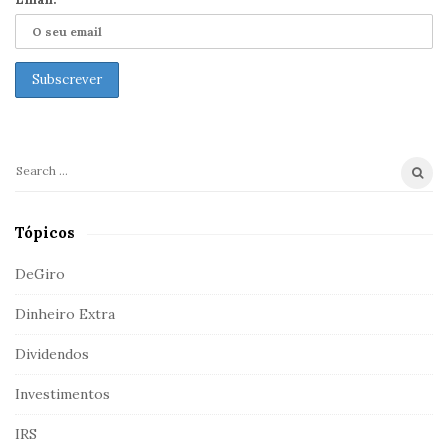
S
i
d
e
b
a
r
S
e
a
Tópicos
r
c
DeGiro
h
Dinheiro Extra
f
o
Dividendos
r
:
Investimentos
IRS