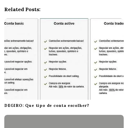
i
Related Posts:
g
a
t
i
o
n
DEGIRO: Que tipo de conta escolher?