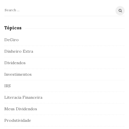
a
r
S
e
a
Tópicos
r
c
DeGiro
h
Dinheiro Extra
f
o
Dividendos
r
:
Investimentos
IRS
Literacia Financeira
Meus Dividendos
Produtividade