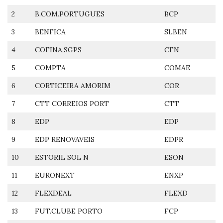
2
B.COM.PORTUGUES
BCP
3
BENFICA
SLBEN
4
COFINA,SGPS
CFN
5
COMPTA
COMAE
6
CORTICEIRA AMORIM
COR
7
CTT CORREIOS PORT
CTT
8
EDP
EDP
9
EDP RENOVAVEIS
EDPR
10
ESTORIL SOL N
ESON
11
EURONEXT
ENXP
12
FLEXDEAL
FLEXD
13
FUT.CLUBE PORTO
FCP