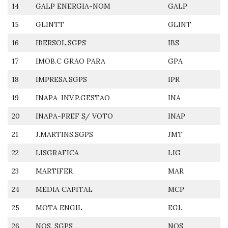
14
GALP ENERGIA-NOM
GALP
15
GLINTT
GLINT
16
IBERSOL,SGPS
IBS
17
IMOB.C GRAO PARA
GPA
18
IMPRESA,SGPS
IPR
19
INAPA-INV.P.GESTAO
INA
20
INAPA-PREF S/ VOTO
INAP
21
J.MARTINS,SGPS
JMT
22
LISGRAFICA
LIG
23
MARTIFER
MAR
24
MEDIA CAPITAL
MCP
25
MOTA ENGIL
EGL
26
NOS, SGPS
NOS