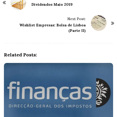
o
Dividendos Maio 2019
s
t
Next Post:
Wishlist Empresas: Bolsa de Lisboa
N
(Parte II)
a
v
i
g
Related Posts:
a
t
i
o
n