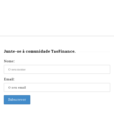
Junte-se à comunidade TaoFinance.
S
i
Nome:
t
e
S
Email:
i
d
e
b