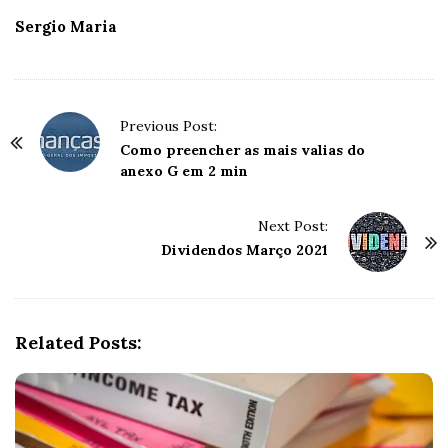
Sergio Maria
P
Previous Post:
o
Como preencher as mais valias do
anexo G em 2 min
s
t
Next Post:
N
Dividendos Março 2021
a
v
i
g
Related Posts:
a
t
i