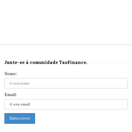
Junte-se à comunidade TaoFinance.
S
i
Nome:
t
e
S
Email:
i
d
e
b