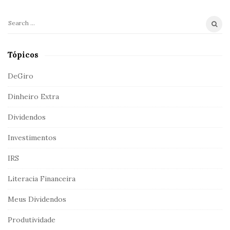
a
r
S
e
a
Tópicos
r
c
DeGiro
h
Dinheiro Extra
f
o
Dividendos
r
:
Investimentos
IRS
Literacia Financeira
Meus Dividendos
Produtividade