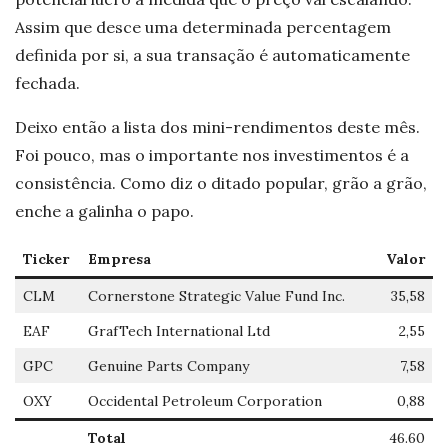
Assim que desce uma determinada percentagem
definida por si, a sua transação é automaticamente
fechada.
Deixo então a lista dos mini-rendimentos deste mês.
Foi pouco, mas o importante nos investimentos é a
consistência. Como diz o ditado popular, grão a grão,
enche a galinha o papo.
Ticker
Empresa
Valor
CLM
Cornerstone Strategic Value Fund Inc.
35,58
EAF
GrafTech International Ltd
2,55
GPC
Genuine Parts Company
7,58
OXY
Occidental Petroleum Corporation
0,88
Total
46.60