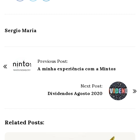
Sergio Maria
P
Previous Post:
o
A minha experiência com a Mintos
s
t
Next Post:
Dividendos Agosto 2020
N
a
v
i
Related Posts:
g
a