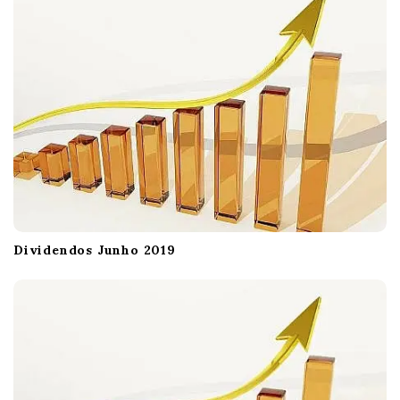
t
i
o
n
Dividendos Junho 2019