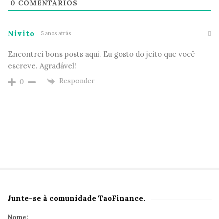
0
COMENTÁRIOS
Nivito
5 anos atrás
Encontrei bons posts aqui. Eu gosto do jeito que você
escreve. Agradável!
Responder
0
Junte-se à comunidade TaoFinance.
S
i
Nome: