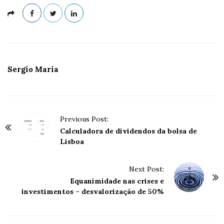
Sergio Maria
P
Previous Post:
o
Calculadora de dividendos da bolsa de
Lisboa
s
t
Next Post:
N
Equanimidade nas crises e
a
investimentos – desvalorização de 50%
v
i