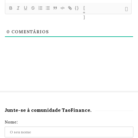
{}
[
+
]
0
COMENTÁRIOS
Junte-se à comunidade TaoFinance.
S
i
Nome:
t
e