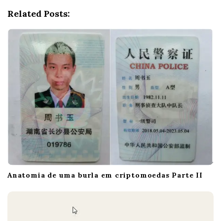
g
Related Posts:
a
t
i
o
n
Anatomia de uma burla em criptomoedas Parte II