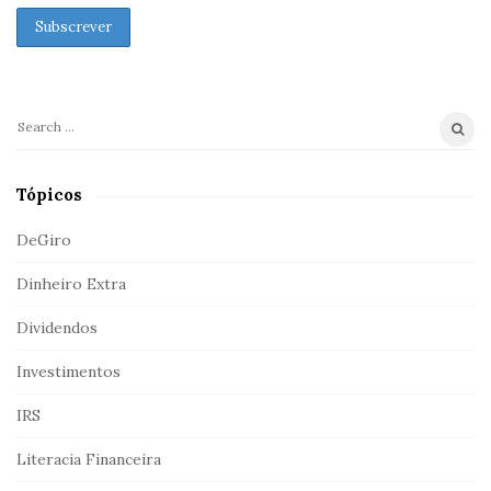
d
e
b
a
r
S
e
a
Tópicos
r
c
DeGiro
h
Dinheiro Extra
f
o
Dividendos
r
:
Investimentos
IRS
Literacia Financeira