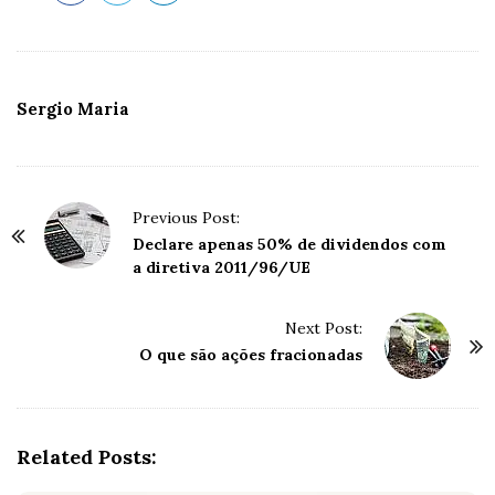
Sergio Maria
P
Previous Post:
o
Declare apenas 50% de dividendos com
a diretiva 2011/96/UE
s
t
Next Post:
N
O que são ações fracionadas
a
v
i
g
Related Posts:
a