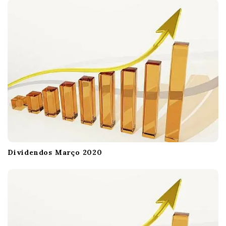
t
i
o
n
Dividendos Março 2020