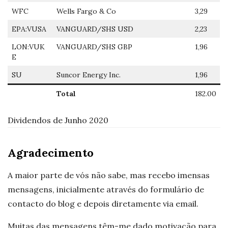
WFC
Wells Fargo & Co
3,29
EPA:VUSA
VANGUARD/SHS USD
2,23
LON:VUK
VANGUARD/SHS GBP
1,96
E
SU
Suncor Energy Inc.
1,96
Total
182.00
Dividendos de Junho 2020
Agradecimento
A maior parte de vós não sabe, mas recebo imensas
mensagens, inicialmente através do formulário de
contacto do blog e depois diretamente via email.
Muitas das mensagens têm-me dado motivação para