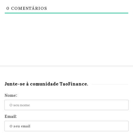
0
COMENTÁRIOS
Junte-se à comunidade TaoFinance.
S
i
Nome:
t
e
S
Email:
i