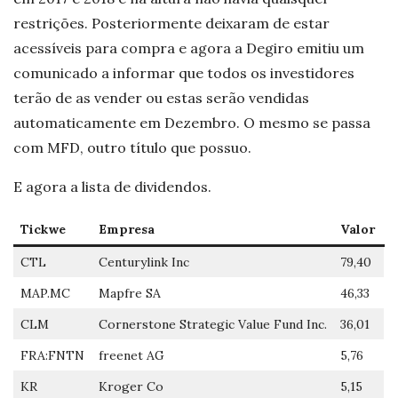
restrições. Posteriormente deixaram de estar
acessíveis para compra e agora a Degiro emitiu um
comunicado a informar que todos os investidores
terão de as vender ou estas serão vendidas
automaticamente em Dezembro. O mesmo se passa
com MFD, outro título que possuo.
E agora a lista de dividendos.
Tickwe
Empresa
Valor
CTL
Centurylink Inc
79,40
MAP.MC
Mapfre SA
46,33
CLM
Cornerstone Strategic Value Fund Inc.
36,01
FRA:FNTN
freenet AG
5,76
KR
Kroger Co
5,15