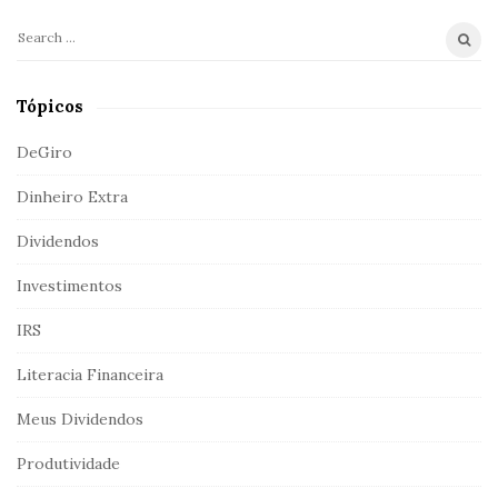
a
r
S
e
a
Tópicos
r
c
DeGiro
h
Dinheiro Extra
f
o
Dividendos
r
:
Investimentos
IRS
Literacia Financeira
Meus Dividendos
Produtividade