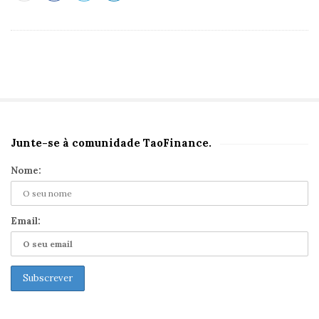
Junte-se à comunidade TaoFinance.
S
i
Nome:
t
e
S
Email:
i
d
e
b