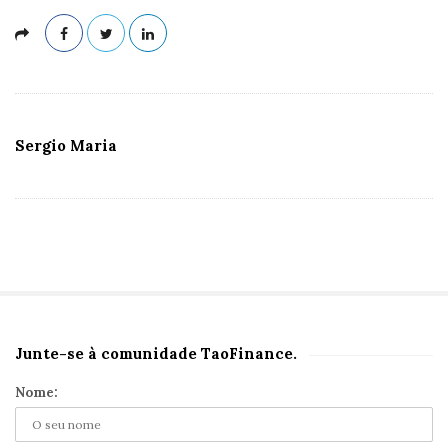
Sergio Maria
Junte-se à comunidade TaoFinance.
S
i
Nome:
t
e