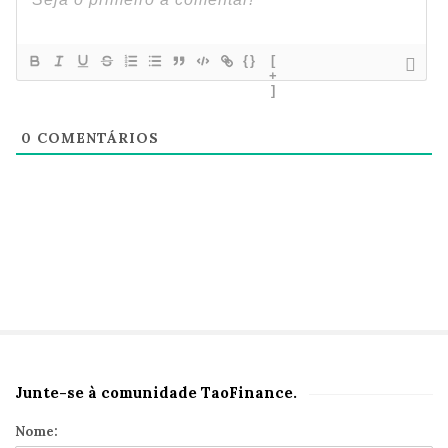
{}
[
+
]
0
COMENTÁRIOS
Junte-se à comunidade TaoFinance.
S
i
Nome: