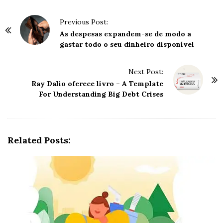
P
Previous Post:
o
As despesas expandem-se de modo a
gastar todo o seu dinheiro disponível
s
t
Next Post:
N
Ray Dalio oferece livro – A Template
a
For Understanding Big Debt Crises
v
i
g
Related Posts:
a
t
i
o
n