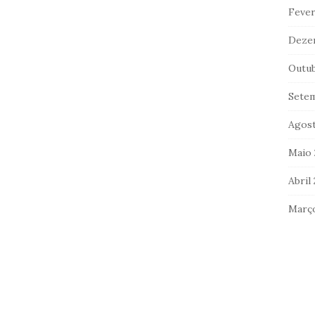
Fever
Deze
Outub
Sete
Agost
Maio 
Abril
Març