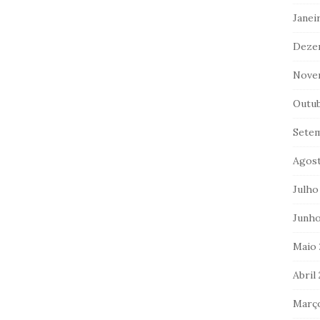
Janei
Deze
Nove
Outub
Sete
Agost
Julho
Junho
Maio 
Abril
Març