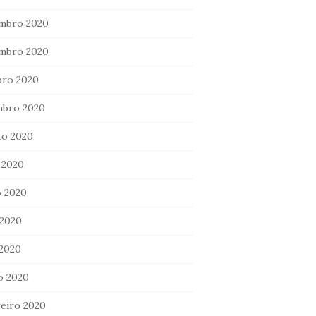
mbro 2020
mbro 2020
bro 2020
mbro 2020
to 2020
 2020
 2020
 2020
 2020
o 2020
eiro 2020