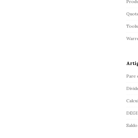
Produ
Quot
Tools
Warre
Arti
Pare 
Divid
Calcu
DEGIR
Saldo