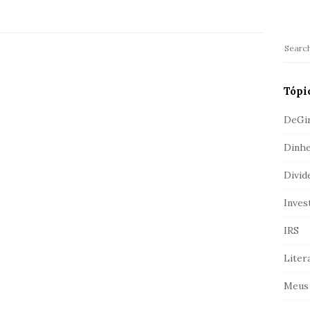
b
a
r
S
e
a
Tópi
r
c
DeGi
h
Dinhe
f
o
Divid
r
:
Inves
IRS
Liter
Meus 