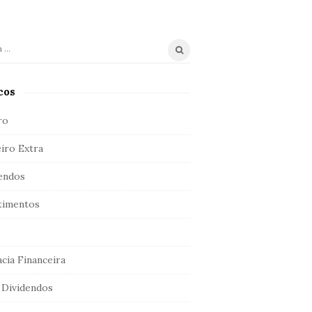
cos
ro
iro Extra
endos
timentos
acia Financeira
Dividendos