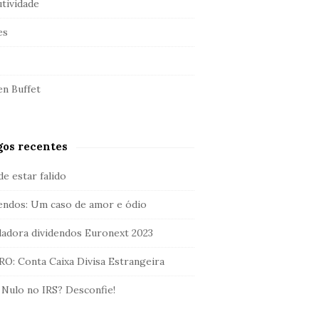
tividade
es
n Buffet
gos recentes
de estar falido
endos: Um caso de amor e ódio
ladora dividendos Euronext 2023
O: Conta Caixa Divisa Estrangeira
 Nulo no IRS? Desconfie!