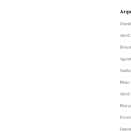
Arqu
Outub
Abril
Setem
Agost
Junho
Maio 
Abril
Março
Fever
Janei