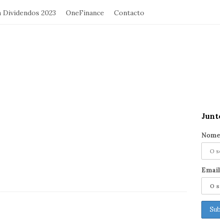
a Dividendos 2023
OneFinance
Contacto
Junt
S
i
Nome
t
e
S
Email
i
d
e